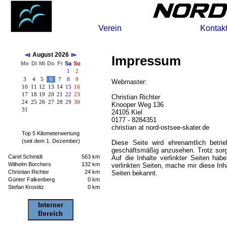
Verein
Kontak
August 2026
Impressum
Mo
Di
Mi
Do
Fr
Sa
So
1
2
3
4
5
6
7
8
9
Webmaster:
10
11
12
13
14
15
16
17
18
19
20
21
22
23
Christian Richter
24
25
26
27
28
29
30
Knooper Weg 136
31
24105 Kiel
0177 - 8284351
christian at nord-ostsee-skater.de
Top 5 Kilometerwertung
(seit dem 1. Dezember)
Diese Seite wird ehrenamtlich betri
geschäftsmäßig anzusehen. Trotz sorgf
Carel Schmidt
563 km
Auf die Inhalte verlinkter Seiten hab
Wilhelm Borchers
132 km
verlinkten Seiten, mache mir diese Inh
Christian Richter
24 km
Seiten bekannt.
Günter Falkenberg
0 km
Stefan Krostitz
0 km