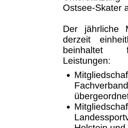
Ostsee-Skater a
Der jährliche M
derzeit einhe
beinhaltet 
Leistungen:
Mitglieds
Fachverban
übergeordne
Mitgli
Landesspor
Holstein und