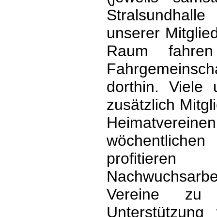
Stralsundhalle
unserer Mitgli
Raum fahre
Fahrgemeins
dorthin. Viele 
zusätzlich Mitgl
Heimatvereinen
wöchentlichen
profitier
Nachwuchsarb
Vereine zu u
Unterstützung