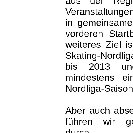
aus der Regi
Veranstaltunge
in gemeinsamen
vorderen Start
weiteres Ziel i
Skating-Nordli
bis 2013 un
mindestens e
Nordliga-Saison 
Aber auch abse
führen wir ge
durch, 