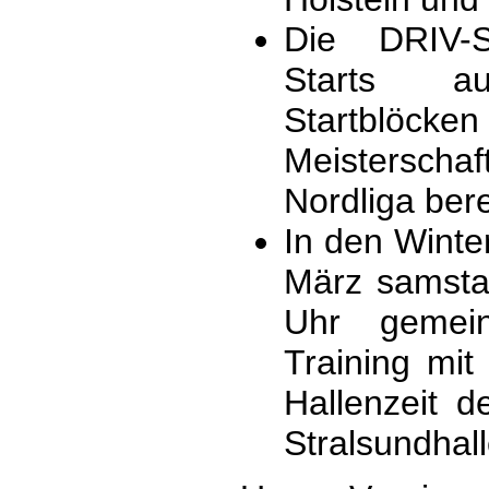
Die DRIV-S
Starts a
Startblöcken
Meisterschaf
Nordliga bere
In den Wint
März samsta
Uhr gemein
Training mi
Hallenzeit d
Stralsundhall