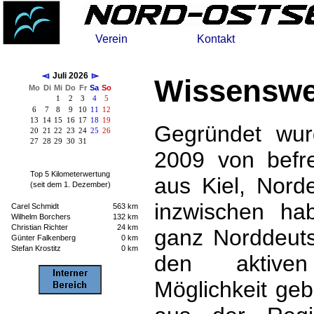
Verein
Kontakt
Juli 2026
Wissenswe
Mo
Di
Mi
Do
Fr
Sa
So
1
2
3
4
5
6
7
8
9
10
11
12
13
14
15
16
17
18
19
Gegründet wur
20
21
22
23
24
25
26
27
28
29
30
31
2009 von befr
Top 5 Kilometerwertung
aus Kiel, Nord
(seit dem 1. Dezember)
inzwischen hab
Carel Schmidt
563 km
Wilhelm Borchers
132 km
Christian Richter
24 km
ganz Norddeuts
Günter Falkenberg
0 km
Stefan Krostitz
0 km
den aktiven
Möglichkeit geb